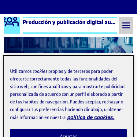
Logo Ágora
Producción y publicación digital aula 2
Saltar al contenido
Semestre 20212 - Aula 2
Quelic Berga Carreras
Utilizamos
cookies
propias y de terceros para poder
Quelic Berga Carreras
ofrecerte correctamente todas las funcionalidades del
sitio web, con fines analíticos y para mostrarte publicidad
personalizada de acuerdo con un perfil elaborado a partir
de tus hábitos de navegación. Puedes aceptar, rechazar o
configurar tus preferencias haciendo clic abajo, u obtener
más información en nuestra
política de cookies.
¡Bienvenidos y bienvenidas!
Publicado por
expa
Aceptar