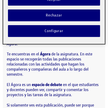
Publicado por
Quelic Berga Carreras
Visibilidad:
Fecha de publicación
9 septiembre, 2021 2:49 pm
Pública
-
8 Sep 2021
Rechazar
¡Hola!
Configurar
Esta publicación se ha generado automáticamente en el
Ágora.
Te encuentras en el
Ágora
de la asignatura. En este
espacio se recogerán todas las publicaciones
relacionadas con las actividades que hagan los
compañeros y compañeras del aula a lo largo del
semestre.
El Ágora es un
espacio de debate
en el que estudiantes
y docentes pueden ver, compartir y comentar los
proyectos y las tareas de la asignatura.
Si solamente ves esta publicación, puede ser porque